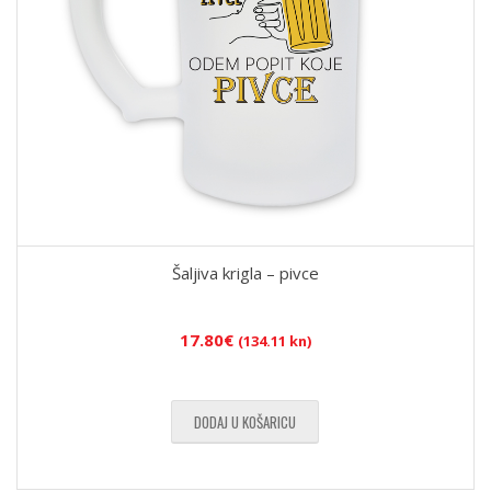
Šaljiva krigla – pivce
17.80
€
(134.11 kn)
DODAJ U KOŠARICU