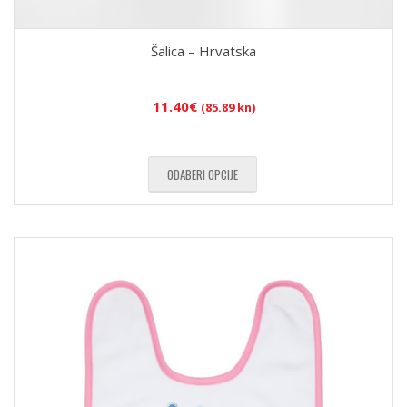
Šalica – Hrvatska
11.40
€
(85.89 kn)
ODABERI OPCIJE