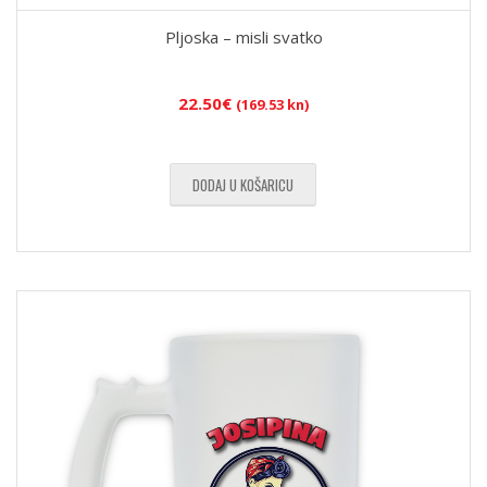
Pljoska – misli svatko
22.50
€
(169.53 kn)
DODAJ U KOŠARICU