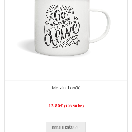
Metalni Lončić
13.80
€
(103.98 kn)
DODAJ U KOŠARICU