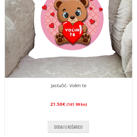
Jastučić- Volim te
21.50
€
(161.99 kn)
DODAJ U KOŠARICU