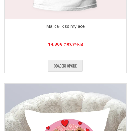
Majica- kiss my ace
14.30
€
(107.74 kn)
ODABERI OPCIJE