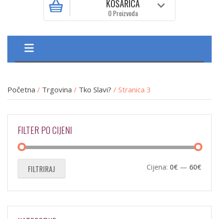
KOŠARICA
0 Proizvoda
Početna
/
Trgovina
/
Tko Slavi?
/ Stranica 3
FILTER PO CIJENI
Min
Maks
Cijena:
0€
—
60€
FILTRIRAJ
cijen
cijen