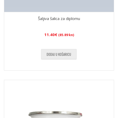
Šaljiva šalica za diplomu
11.40
€
(85.89 kn)
DODAJ U KOŠARICU