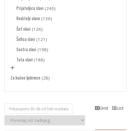
Prijateljica slavi
(243)
Roditelji slave
(136)
Šef slavi
(126)
Šefica slavi
(121)
Sestra slavi
(198)
Tata slavi
(188)
Za kućne ljubimce
(28)
Grid
List
Poredano
Prikazujemo 65–96 od 506 rezultata
po
najnovijem