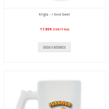
Krigla – I love beer
17.80
€
(134.11 kn)
DODAJ U KOŠARICU