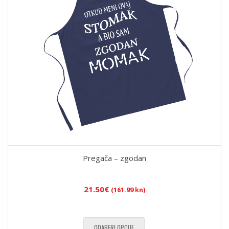
Pregača – zgodan
21.50
€
(161.99 kn)
ODABERI OPCIJE