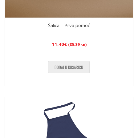
Šalica – Prva pomoć
11.40
€
(85.89 kn)
DODAJ U KOŠARICU