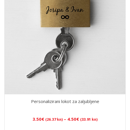
Personalizirani lokot za zaljubljene
Raspon
3.50
€
–
4.50
€
(26.37 kn)
(33.91 kn)
cijena: