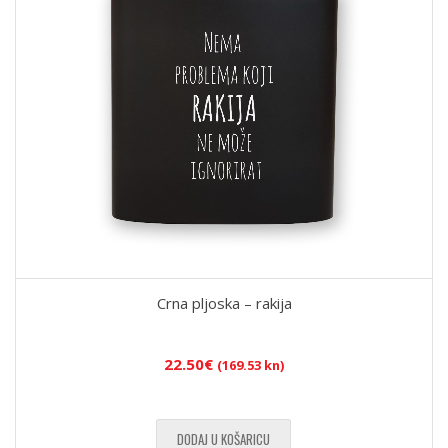
Crna pljoska – rakija
22.50
€
(169.53 kn)
DODAJ U KOŠARICU