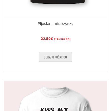
Pljoska – misli svatko
22.50
€
(169.53 kn)
DODAJ U KOŠARICU