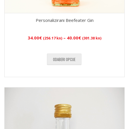
Personalizirani Beefeater Gin
Raspon
34.00
€
–
40.00
€
(256.17 kn)
(301.38 kn)
cijena:
od
34.00€
ODABERI OPCIJE
(256.17
kn)
do
40.00€
(301.38
kn)