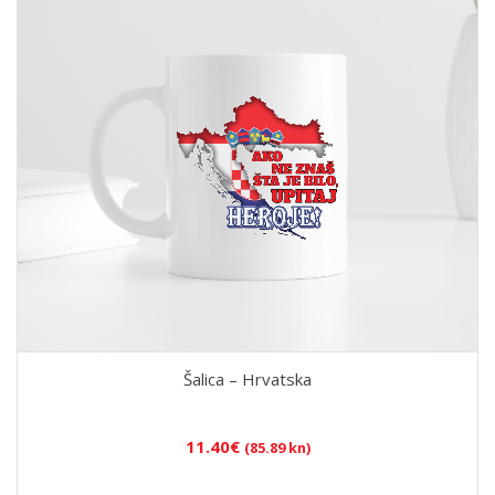
Šalica – Hrvatska
11.40
€
(85.89 kn)