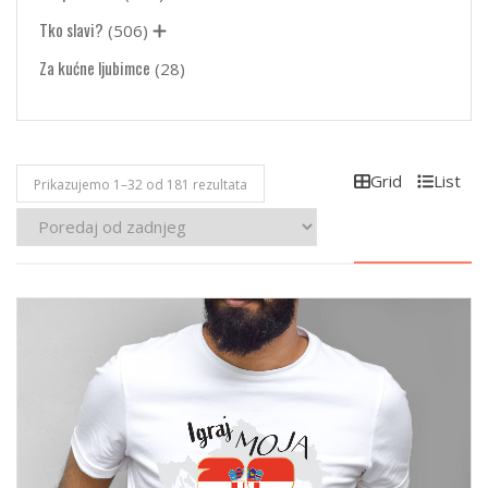
Tko slavi?
(506)
Za kućne ljubimce
(28)
Grid
List
Poredano
Prikazujemo 1–32 od 181 rezultata
po
najnovijem