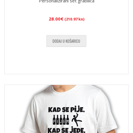
Personalizirani set grabilica
28.00
€
(210.97 kn)
DODAJ U KOŠARICU