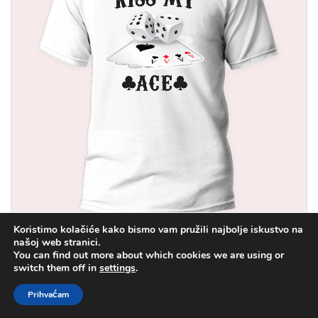
Koristimo kolačiće kako bismo vam pružili najbolje iskustvo na
našoj web stranici.
Majica- kiss my ace
You can find out more about which cookies we are using or
switch them off in
settings
.
Prihvaćam
14.30
€
(107.74 kn)