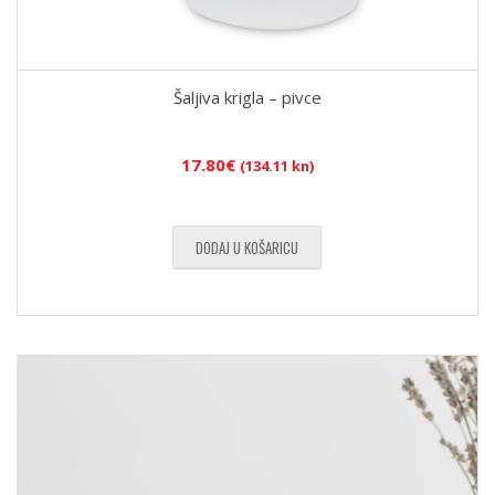
Šaljiva krigla – pivce
17.80
€
(134.11 kn)
DODAJ U KOŠARICU