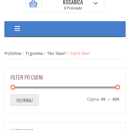
KOŠARICA
0 Proizvoda
Početna
/
Trgovina
/
Tko Slavi?
/ Djed Slavi
FILTER PO CIJENI
Min
Maks
Cijena:
0€
—
60€
FILTRIRAJ
cijen
cijen