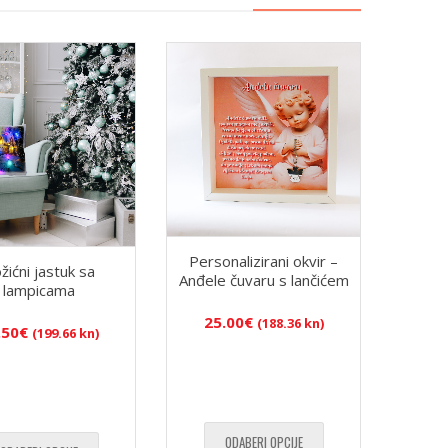
Personalizirani okvir –
žićni jastuk sa
Anđele čuvaru s lančićem
lampicama
25.00
€
(188.36 kn)
.50
€
(199.66 kn)
ODABERI OPCIJE