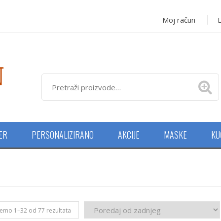
Moj račun
L
NER
PERSONALIZIRANO
AKCIJE
MASKE
KU
Poredano
jemo 1–32 od 77 rezultata