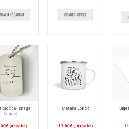
ODAJ U KOŠARICU
ODABERI OPCIJE
D
Bilj
a pločica- snaga
Metalni Lončić
ljubavi
11
.00
€
13.80
€
(82.88 kn)
(103.98 kn)