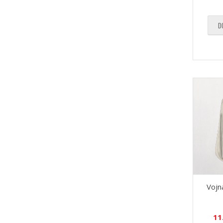
D
Vojn
11