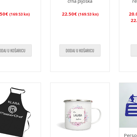
crna pljoska
re
.50
€
22.50
€
20.
(169.53 kn)
(169.53 kn)
22
ODAJ U KOŠARICU
DODAJ U KOŠARICU
Person