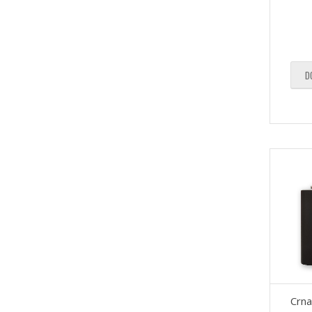
D
Crna