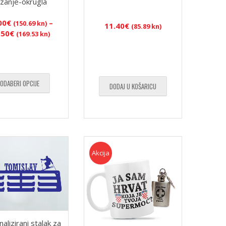
zanje-okrugla
00
€
–
(150.69 kn)
11.40
€
(85.89 kn)
Raspon
.50
€
(169.53 kn)
cijena:
od
20.00€
(150.69
ODABERI OPCIJE
kn)
DODAJ U KOŠARICU
do
22.50€
(169.53
kn)
Akcija
alizirani stalak za