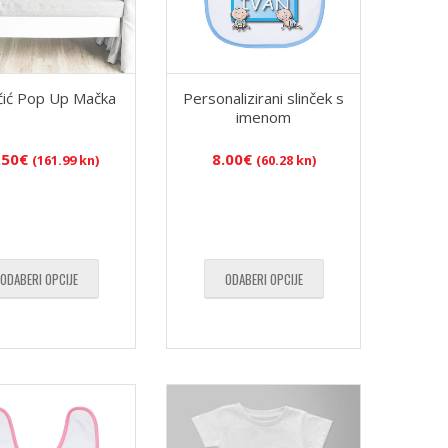
čić Pop Up Mačka
Personalizirani slinček s
imenom
.50
€
8.00
€
(161.99 kn)
(60.28 kn)
ODABERI OPCIJE
ODABERI OPCIJE