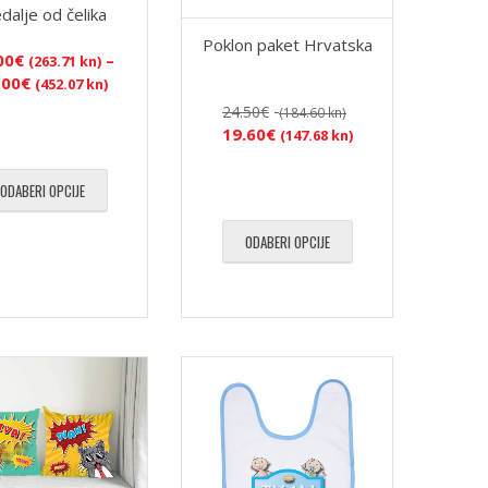
dalje od čelika
Poklon paket Hrvatska
00
€
–
(263.71 kn)
Raspon
.00
€
(452.07 kn)
cijena:
Izvorna
24.50
€
(184.60 kn)
od
cijena
Trenutna
19.60
€
(147.68 kn)
35.00€
bila
cijena
(263.71
je:
je:
ODABERI OPCIJE
kn)
24.50€
19.60€
do
(184.60
(147.68
60.00€
kn).
ODABERI OPCIJE
kn).
(452.07
kn)