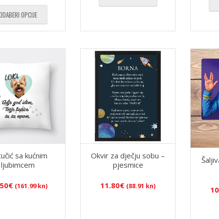
(26.37
ODABERI OPCIJE
kn)
do
4.50€
(33.91
kn)
tučić sa kućnim
Okvir za dječju sobu –
Šalji
ljubimcem
pjesmice
.50
€
11.80
€
(161.99 kn)
(88.91 kn)
10