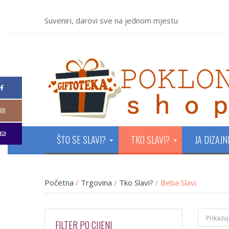
Suveniri, darovi sve na jednom mjestu
ŠTO SE SLAVI?
TKO SLAVI?
JA DIZAJ
Početna
/
Trgovina
/
Tko Slavi?
/ Beba Slavi
Prikazu
FILTER PO CIJENI