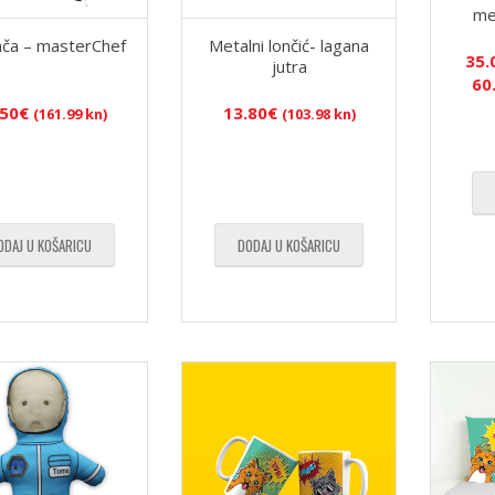
me
ča – masterChef
Metalni lončić- lagana
35.
jutra
60
.50
€
13.80
€
(161.99 kn)
(103.98 kn)
ODAJ U KOŠARICU
DODAJ U KOŠARICU