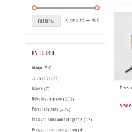
Min
Maks
Cijena:
0€
—
60€
FILTRIRAJ
cijena
cijena
KATEGORIJE
Akcije
(54)
Ja dizajner
(71)
Person
Maske
(7)
Nekategorizirane
(233)
3.50
€
Personalizirano
(278)
Proizvod s unosom fotografije
(47)
Proizvodi s unosom godina
(4)