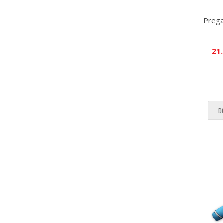
Prega
21
D