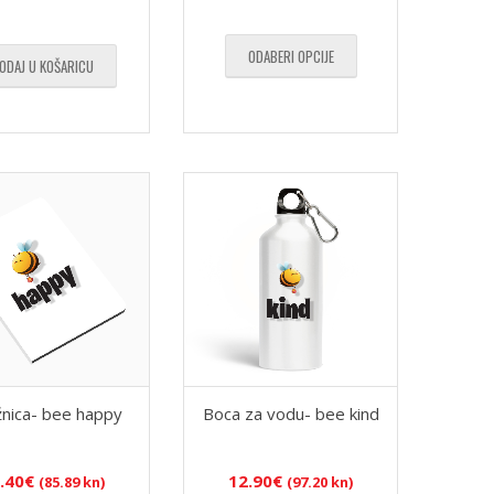
ODABERI OPCIJE
ODAJ U KOŠARICU
ežnica- bee happy
Boca za vodu- bee kind
.40
€
12.90
€
(85.89 kn)
(97.20 kn)