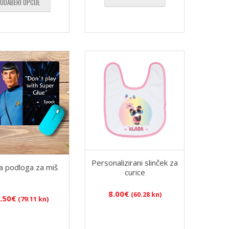
ODABERI OPCIJE
Personalizirani slinček za
va podloga za miš
curice
8.00
€
(60.28 kn)
.50
€
(79.11 kn)