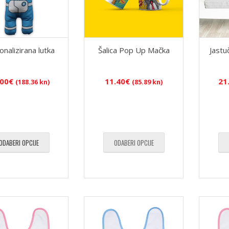
nalizirana lutka
Šalica Pop Up Mačka
Jastu
.00
€
11.40
€
21
(188.36 kn)
(85.89 kn)
ODABERI OPCIJE
ODABERI OPCIJE