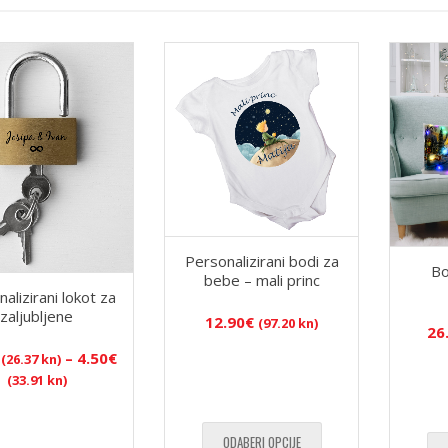
po
najnovijem
Personalizirani bodi za
Bo
bebe – mali princ
alizirani lokot za
zaljubljene
12.90
€
(97.20 kn)
26
–
4.50
€
(26.37 kn)
Raspon
(33.91 kn)
cijena:
od
3.50€
ODABERI OPCIJE