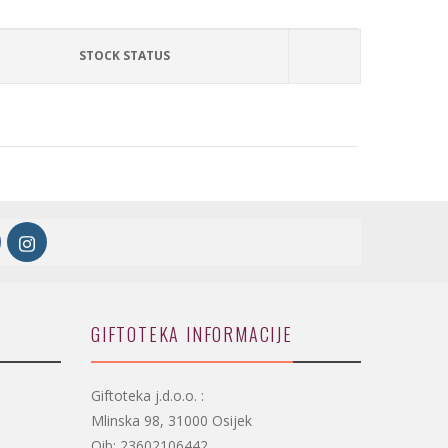
STOCK STATUS
GIFTOTEKA INFORMACIJE
Giftoteka j.d.o.o. :
Mlinska 98, 31000 Osijek
Oib: 23602106442