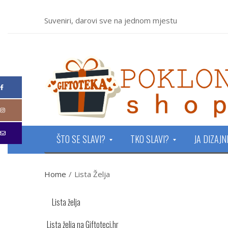
Suveniri, darovi sve na jednom mjestu
ŠTO SE SLAVI?
TKO SLAVI?
JA DIZAJ
Home
/
Lista Želja
Lista želja
Lista želja na Giftoteci.hr