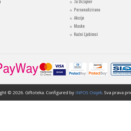
a
Ja Dizajner
Personalizirano
Akcije
Maske
Kućni Ljubimci
ight ©
2026
. Giftoteka. Configured by
INFOS Osijek
. Sva prava pri