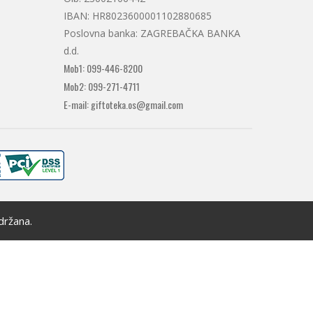
IBAN: HR8023600001102880685
Poslovna banka: ZAGREBAČKA BANKA
d.d.
Mob1: 099-446-8200
Mob2: 099-271-4711
E-mail: giftoteka.os@gmail.com
držana.