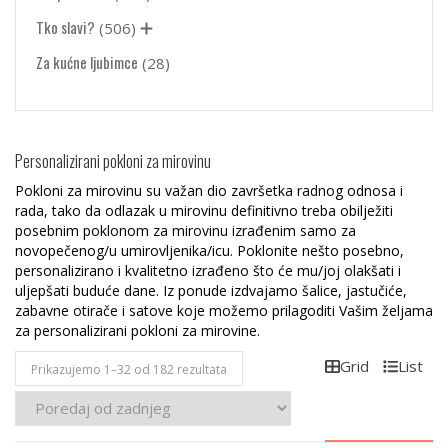
Tko slavi?
(506)
Za kućne ljubimce
(28)
Personalizirani pokloni za mirovinu
Pokloni za mirovinu su važan dio završetka radnog odnosa i
rada, tako da odlazak u mirovinu definitivno treba obilježiti
posebnim poklonom za mirovinu izrađenim samo za
novopečenog/u umirovljenika/icu. Poklonite nešto posebno,
personalizirano i kvalitetno izrađeno što će mu/joj olakšati i
uljepšati buduće dane. Iz ponude izdvajamo šalice, jastučiće,
zabavne otirače i satove koje možemo prilagoditi Vašim željama
za personalizirani pokloni za mirovine.
Grid
List
Poredano
Prikazujemo 1–32 od 182 rezultata
po
najnovijem