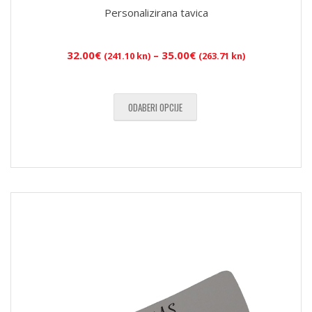
Personalizirana tavica
Raspon
32.00
€
–
35.00
€
(241.10 kn)
(263.71 kn)
cijena:
od
32.00€
ODABERI OPCIJE
(241.10
kn)
do
35.00€
(263.71
kn)