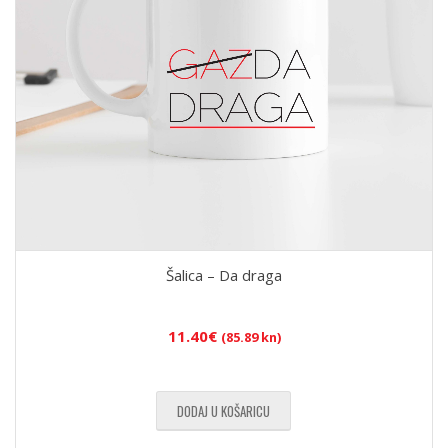
Šalica – Da draga
11.40
€
(85.89 kn)
DODAJ U KOŠARICU