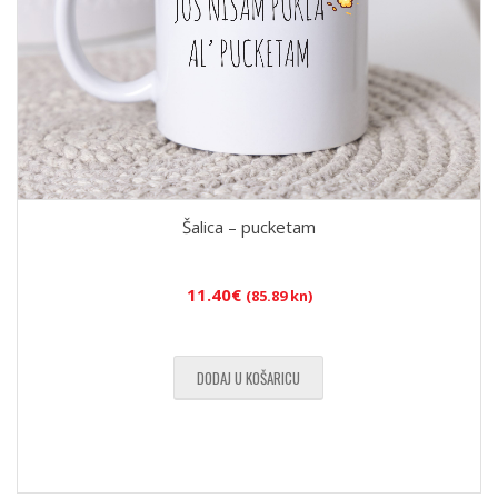
Šalica – pucketam
11.40
€
(85.89 kn)
DODAJ U KOŠARICU