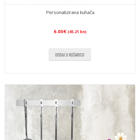
Personalizirana kuhača
6.00
€
(45.21 kn)
DODAJ U KOŠARICU