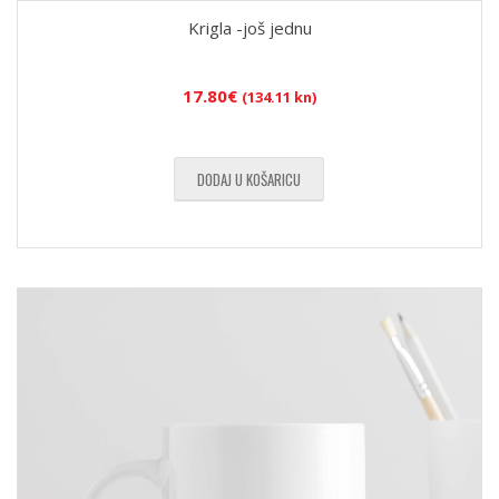
Krigla -još jednu
17.80
€
(134.11 kn)
DODAJ U KOŠARICU