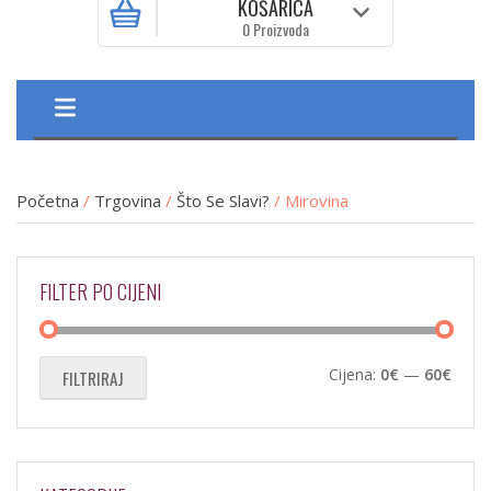
KOŠARICA
0 Proizvoda
Početna
/
Trgovina
/
Što Se Slavi?
/ Mirovina
FILTER PO CIJENI
Min
Maks
Cijena:
0€
—
60€
FILTRIRAJ
cijen
cijen