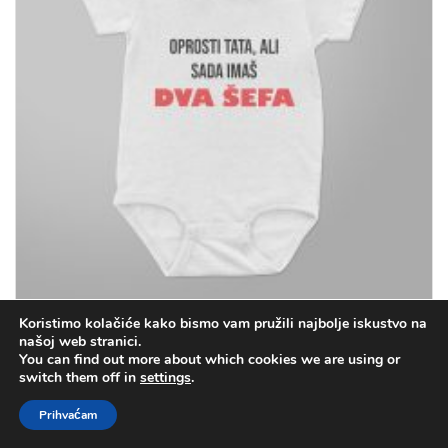
Koristimo kolačiće kako bismo vam pružili najbolje iskustvo na
Bodi za bebe – Tata sada imaš dva šefa
našoj web stranici.
You can find out more about which cookies we are using or
switch them off in
settings
.
12.90
€
(97.20 kn)
Prihvaćam