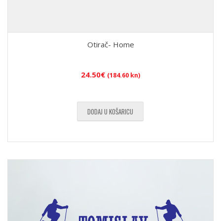
Otirač- Home
24.50
€
(184.60 kn)
DODAJ U KOŠARICU