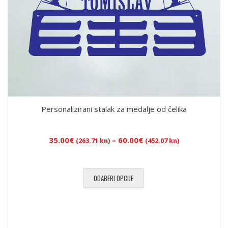
Personalizirani stalak za medalje od čelika
Raspon
35.00
€
–
60.00
€
(263.71 kn)
(452.07 kn)
cijena:
od
35.00€
ODABERI OPCIJE
(263.71
kn)
do
60.00€
(452.07