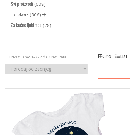
Svi proizvodi
(608)
Tko slavi?
(506)
Za kućne ljubimce
(28)
Grid
List
Poredano
Prikazujemo 1–32 od 64 rezultata
po
najnovijem