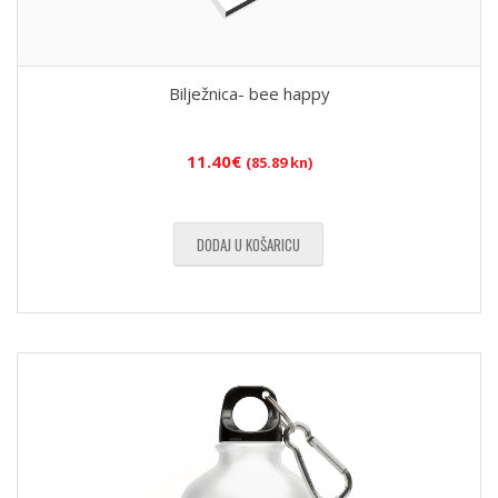
Bilježnica- bee happy
11.40
€
(85.89 kn)
DODAJ U KOŠARICU