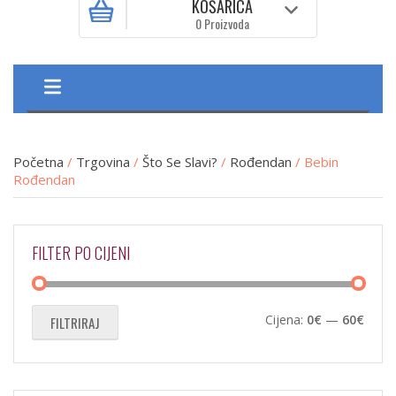
KOŠARICA
0 Proizvoda
Početna
/
Trgovina
/
Što Se Slavi?
/
Rođendan
/ Bebin
Rođendan
FILTER PO CIJENI
Min
Maks
Cijena:
0€
—
60€
FILTRIRAJ
cijen
cijen