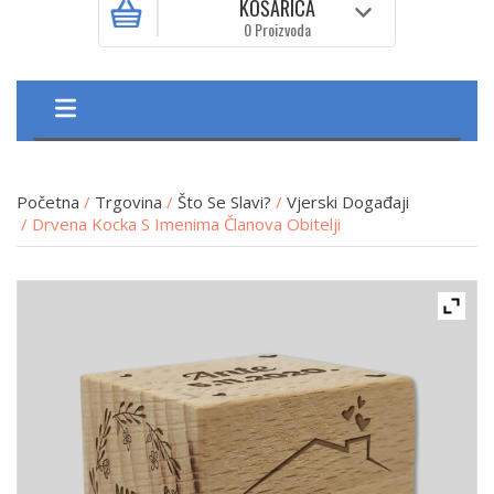
KOŠARICA
0 Proizvoda
Početna
/
Trgovina
/
Što Se Slavi?
/
Vjerski Događaji
/ Drvena Kocka S Imenima Članova Obitelji