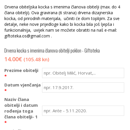
Drvena obiteljska kocka s imenima članova obitelji (max. do 4
člana obitelji). Ova gravirana (6 strana) drvena dizajnerska
kocka, od prirodnih materijala, učiniti će dom toplijim. Za sve
detalje, neke nove prijedloge kako bi kocka bila još ljepša i
funkcionalnija, uvijek nam se možete obratiti na naš e-mail:
giftoteka.os@gmail.com .
Drvena kocka s imenima članova obitelji
poklon - Giftoteka
14.00
€
(105.48 kn)
Prezime obitelji
*
Datum vjenčanja
*
Naziv člana
obitelji i datum
rođenja toga
člana obitelji- 1
*