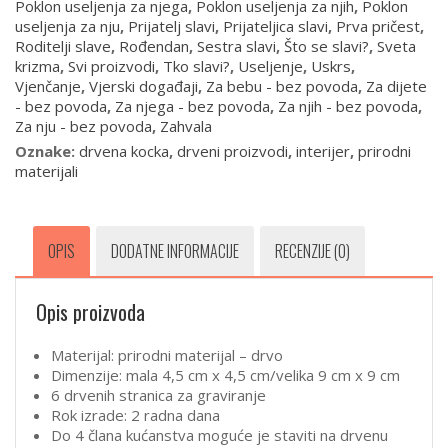
Poklon useljenja za njega
,
Poklon useljenja za njih
,
Poklon
useljenja za nju
,
Prijatelj slavi
,
Prijateljica slavi
,
Prva pričest
,
Roditelji slave
,
Rođendan
,
Sestra slavi
,
Što se slavi?
,
Sveta
krizma
,
Svi proizvodi
,
Tko slavi?
,
Useljenje
,
Uskrs
,
Vjenčanje
,
Vjerski događaji
,
Za bebu - bez povoda
,
Za dijete
- bez povoda
,
Za njega - bez povoda
,
Za njih - bez povoda
,
Za nju - bez povoda
,
Zahvala
Oznake:
drvena kocka
,
drveni proizvodi
,
interijer
,
prirodni
materijali
OPIS
DODATNE INFORMACIJE
RECENZIJE (0)
Opis proizvoda
Materijal: prirodni materijal – drvo
Dimenzije: mala 4,5 cm x 4,5 cm/velika 9 cm x 9 cm
6 drvenih stranica za graviranje
Rok izrade: 2 radna dana
Do 4 člana kućanstva moguće je staviti na drvenu