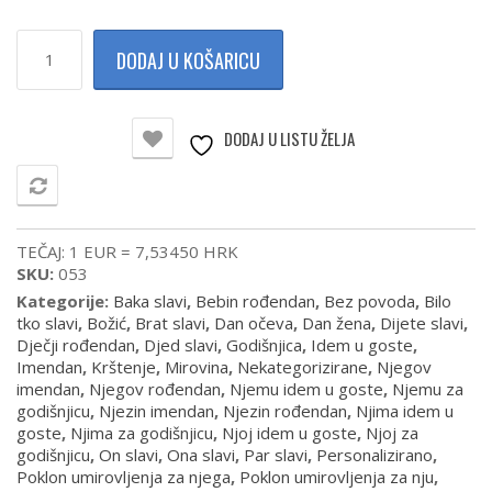
Drvena
DODAJ U KOŠARICU
kocka
s
imenima
članova
DODAJ U LISTU ŽELJA
obitelji
količina
USPOREDI
TEČAJ: 1 EUR = 7,53450 HRK
SKU:
053
Kategorije:
Baka slavi
,
Bebin rođendan
,
Bez povoda
,
Bilo
tko slavi
,
Božić
,
Brat slavi
,
Dan očeva
,
Dan žena
,
Dijete slavi
,
Dječji rođendan
,
Djed slavi
,
Godišnjica
,
Idem u goste
,
Imendan
,
Krštenje
,
Mirovina
,
Nekategorizirane
,
Njegov
imendan
,
Njegov rođendan
,
Njemu idem u goste
,
Njemu za
godišnjicu
,
Njezin imendan
,
Njezin rođendan
,
Njima idem u
goste
,
Njima za godišnjicu
,
Njoj idem u goste
,
Njoj za
godišnjicu
,
On slavi
,
Ona slavi
,
Par slavi
,
Personalizirano
,
Poklon umirovljenja za njega
,
Poklon umirovljenja za nju
,