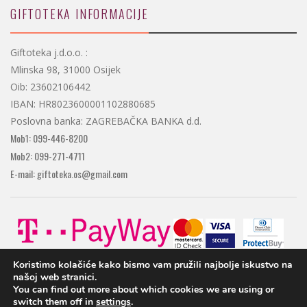
GIFTOTEKA INFORMACIJE
Giftoteka j.d.o.o. :
Mlinska 98, 31000 Osijek
Oib: 23602106442
IBAN: HR8023600001102880685
Poslovna banka: ZAGREBAČKA BANKA d.d.
Mob1: 099-446-8200
Mob2: 099-271-4711
E-mail: giftoteka.os@gmail.com
Koristimo kolačiće kako bismo vam pružili najbolje iskustvo na
našoj web stranici.
You can find out more about which cookies we are using or
switch them off in
settings
.