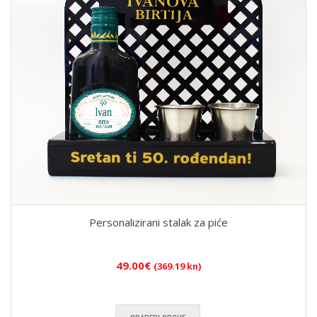
Personalizirani stalak za piće
49.00
€
(369.19 kn)