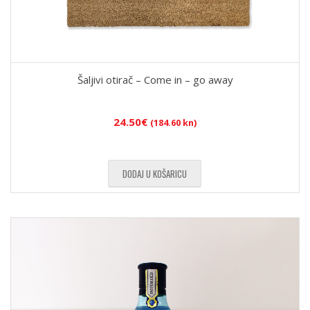
Šaljivi otirač – Come in – go away
24.50
€
(184.60 kn)
DODAJ U KOŠARICU