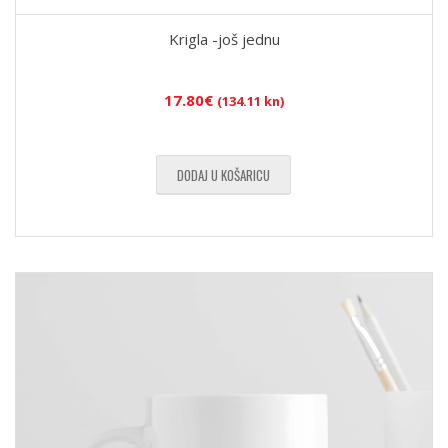
Krigla -još jednu
17.80
€
(134.11 kn)
DODAJ U KOŠARICU