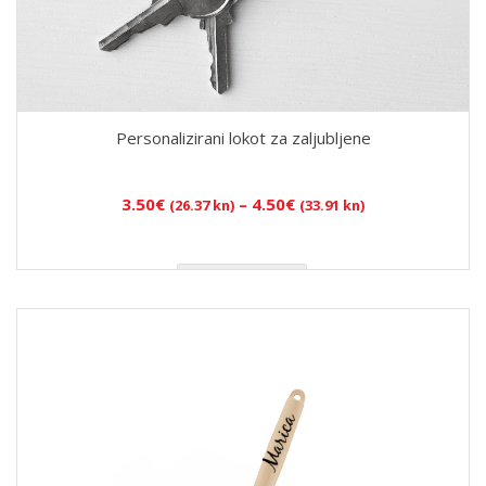
Personalizirani lokot za zaljubljene
Raspon
3.50
€
–
4.50
€
(26.37 kn)
(33.91 kn)
cijena:
od
3.50€
ODABERI OPCIJE
(26.37
kn)
do
4.50€
(33.91
kn)