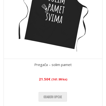
Pregača – solim pamet
21.50
€
(161.99 kn)
ODABERI OPCIJE