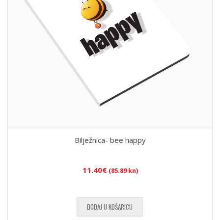
Bilježnica- bee happy
11.40
€
(85.89 kn)
DODAJ U KOŠARICU