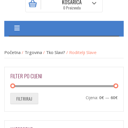
KOŠARICA
0 Proizvoda
Početna
/
Trgovina
/
Tko Slavi?
/ Roditelji Slave
FILTER PO CIJENI
Min
Maks
Cijena:
0€
—
60€
FILTRIRAJ
cijen
cijen