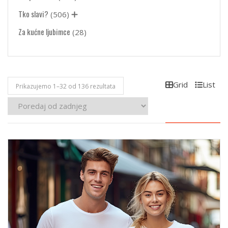
Tko slavi?
(506)
Za kućne ljubimce
(28)
Grid
List
Poredano
Prikazujemo 1–32 od 136 rezultata
po
najnovijem