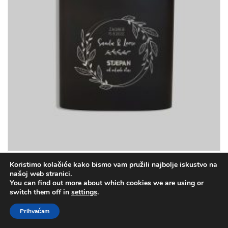
Personalizirana crna mat pljoska za vjenčanje – za
Koristimo kolačiće kako bismo vam pružili najbolje iskustvo na
posebne uzvanike
našoj web stranici.
You can find out more about which cookies we are using or
switch them off in
settings
.
22.50
€
(169.53 kn)
Prihvaćam