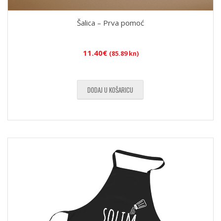
Šalica – Prva pomoć
11.40
€
(85.89 kn)
DODAJ U KOŠARICU