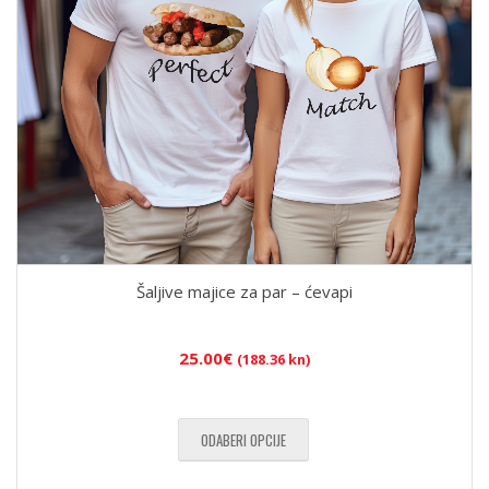
Šaljive majice za par – ćevapi
25.00
€
(188.36 kn)
ODABERI OPCIJE