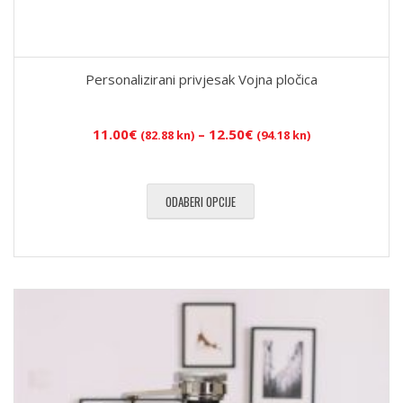
Personalizirani privjesak Vojna pločica
Raspon
11.00
€
–
12.50
€
(82.88 kn)
(94.18 kn)
cijena:
od
11.00€
ODABERI OPCIJE
(82.88
kn)
do
12.50€
(94.18
kn)