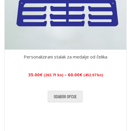
Personalizirani stalak za medalje od čelika
Raspon
35.00
€
–
60.00
€
(263.71 kn)
(452.07 kn)
cijena:
od
35.00€
ODABERI OPCIJE
(263.71
kn)
do
60.00€
(452.07
kn)