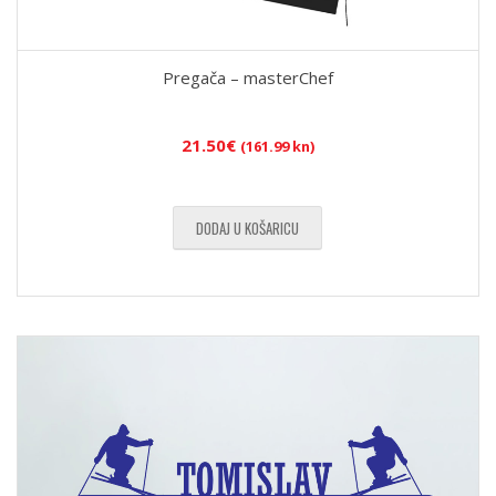
Pregača – masterChef
21.50
€
(161.99 kn)
DODAJ U KOŠARICU