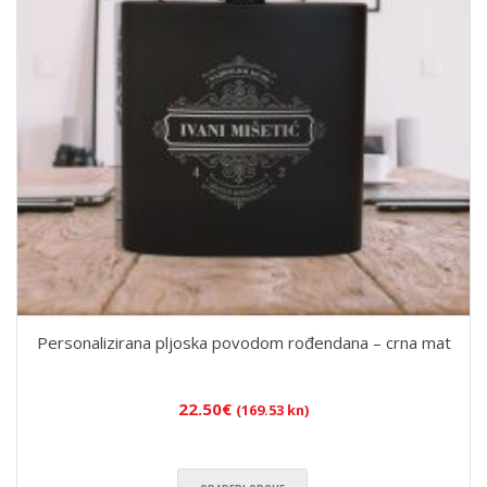
Personalizirana pljoska povodom rođendana – crna mat
22.50
€
(169.53 kn)