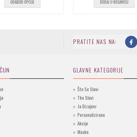
ODABERI OPCIJE
DODAJ U KOŠARICU
PRATITE NAS NA:
AČUN
GLAVNE KATEGORIJE
un
Što Se Slavi
lja
Tko Slavi
a
Ja Dizajner
Personalizirano
Akcije
Maske