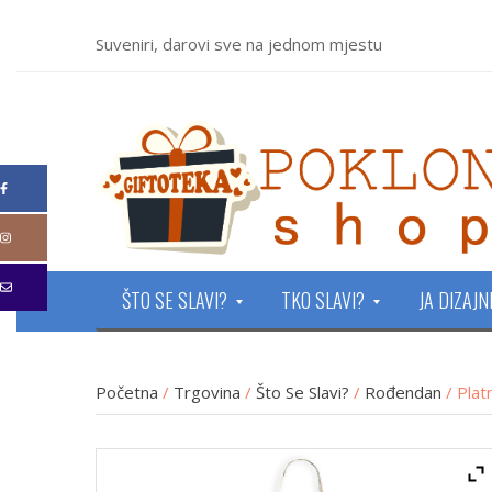
Suveniri, darovi sve na jednom mjestu
ŠTO SE SLAVI?
TKO SLAVI?
JA DIZAJ
Početna
/
Trgovina
/
Što Se Slavi?
/
Rođendan
/ Plat