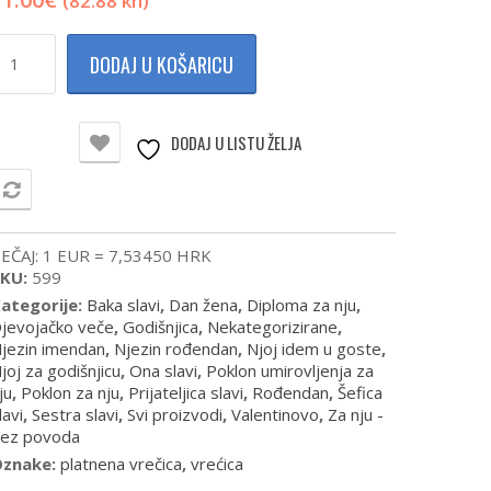
(82.88 kn)
latnena
DODAJ U KOŠARICU
orba
isam
tala
DODAJ U LISTU ŽELJA
oličina
USPOREDI
EČAJ: 1 EUR = 7,53450 HRK
SKU:
599
ategorije:
Baka slavi
,
Dan žena
,
Diploma za nju
,
jevojačko veče
,
Godišnjica
,
Nekategorizirane
,
jezin imendan
,
Njezin rođendan
,
Njoj idem u goste
,
joj za godišnjicu
,
Ona slavi
,
Poklon umirovljenja za
ju
,
Poklon za nju
,
Prijateljica slavi
,
Rođendan
,
Šefica
lavi
,
Sestra slavi
,
Svi proizvodi
,
Valentinovo
,
Za nju -
ez povoda
Oznake:
platnena vrečica
,
vrećica