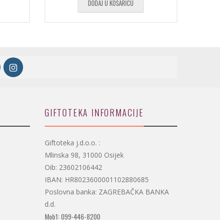
DODAJ U KOŠARICU
GIFTOTEKA INFORMACIJE
Giftoteka j.d.o.o. :
Mlinska 98, 31000 Osijek
Oib: 23602106442
IBAN: HR8023600001102880685
Poslovna banka: ZAGREBAČKA BANKA
d.d.
Mob1: 099-446-8200