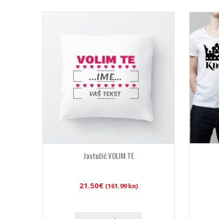
Jastučić VOLIM TE
21.50
€
(161.99 kn)