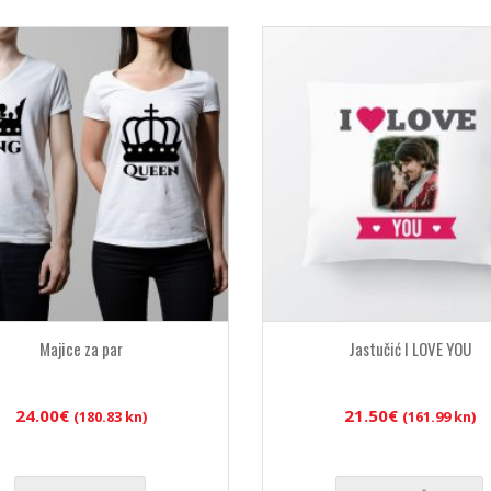
Majice za par
Jastučić I LOVE YOU
24.00
€
21.50
€
(180.83 kn)
(161.99 kn)