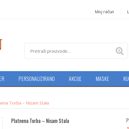
Moj račun
L
NER
PERSONALIZIRANO
AKCIJE
MASKE
KU
nena Torba – Nisam Stala
Platnena Torba – Nisam Stala
P