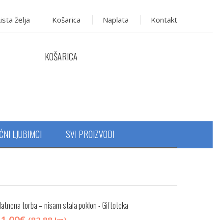
ista želja
Košarica
Naplata
Kontakt
KOŠARICA
ĆNI LJUBIMCI
SVI PROIZVODI
latnena torba – nisam stala
poklon - Giftoteka
11.00
€