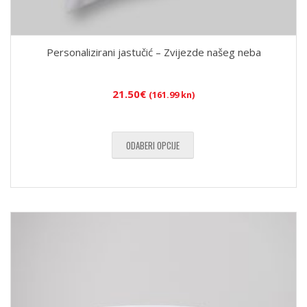
Personalizirani jastučić – Zvijezde našeg neba
21.50
€
(161.99 kn)
ODABERI OPCIJE