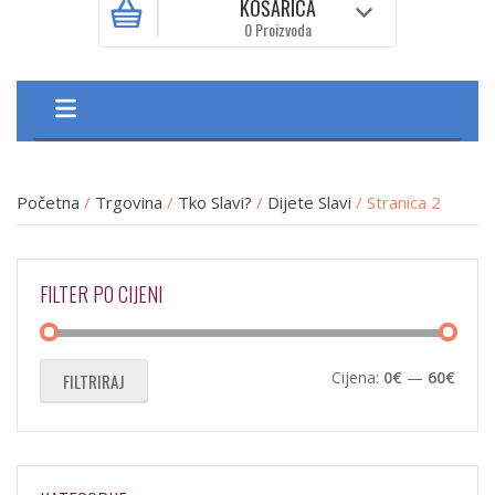
KOŠARICA
0 Proizvoda
Početna
/
Trgovina
/
Tko Slavi?
/
Dijete Slavi
/ Stranica 2
FILTER PO CIJENI
Min
Maks
Cijena:
0€
—
60€
FILTRIRAJ
cijen
cijen