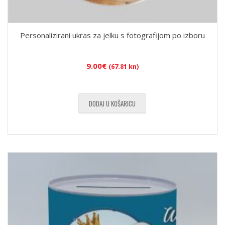
Personalizirani ukras za jelku s fotografijom po izboru
9.00
€
(67.81 kn)
DODAJ U KOŠARICU