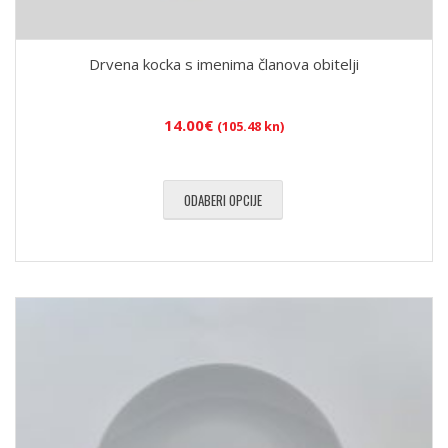
Drvena kocka s imenima članova obitelji
14.00
€
(105.48 kn)
ODABERI OPCIJE