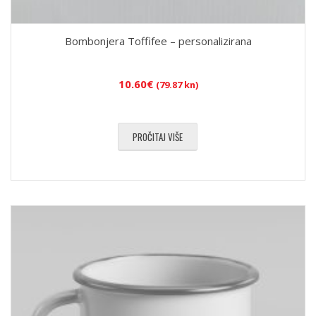
Bombonjera Toffifee – personalizirana
10.60
€
(79.87 kn)
PROČITAJ VIŠE