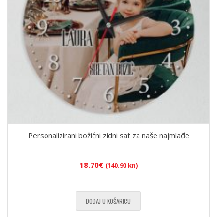
Personalizirani božićni zidni sat za naše najmlađe
18.70
€
(140.90 kn)
DODAJ U KOŠARICU