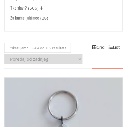
Tko slavi?
(506)
Za kućne ljubimce
(28)
Grid
List
Poredano
Prikazujemo 33–64 od 109 rezultata
po
najnovijem