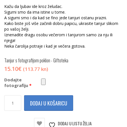
Kažu da ljubav ide kroz želudac.
Sigurni smo da ima istine u tome.
A sigurni smo i da kad se fino jede tanjuri ostanu prazni.
Kako biste još više začinili dobru papicu, ukrasite tanjur slikom
po vašoj želji.
Iznenadite dragu osobu večerom i tanjurom samo za nju ili
njega!
Neka čarolija potraje i kad je večera gotova.
Tanjur s fotografijom
poklon - Giftoteka
15.10
€
(113.77 kn)
Dodajte
fotografiju
*
Tanjur
DODAJ U KOŠARICU
s
fotografijom
količina
DODAJ U LISTU ŽELJA