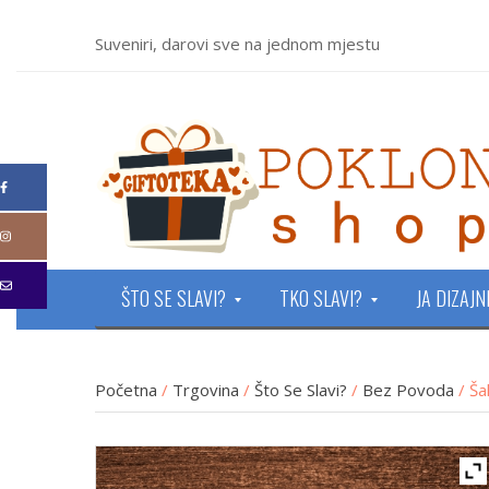
Suveniri, darovi sve na jednom mjestu
ŠTO SE SLAVI?
TKO SLAVI?
JA DIZAJ
Početna
/
Trgovina
/
Što Se Slavi?
/
Bez Povoda
/ Ša