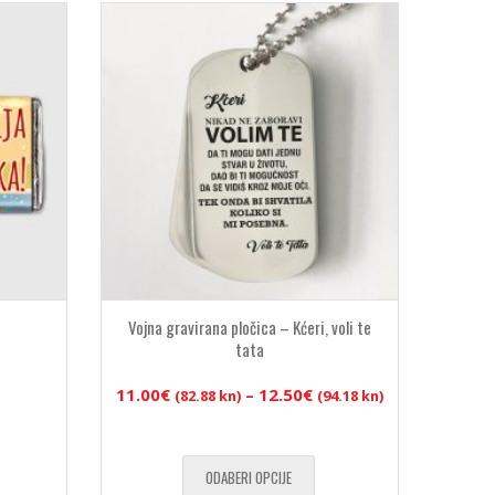
Vojna gravirana pločica – Kćeri, voli te
tata
Raspon
11.00
€
–
12.50
€
(82.88 kn)
(94.18 kn)
cijena:
od
11.00€
ODABERI OPCIJE
(82.88