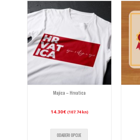
Majica – Hrvatica
14.30
€
(107.74 kn)
ODABERI OPCIJE