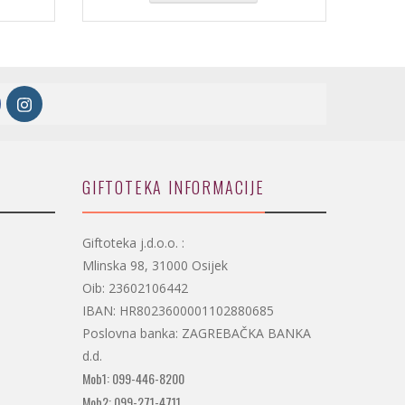
kn)
do
12.50€
(94.18
kn)
GIFTOTEKA INFORMACIJE
Giftoteka j.d.o.o. :
Mlinska 98, 31000 Osijek
Oib: 23602106442
IBAN: HR8023600001102880685
Poslovna banka: ZAGREBAČKA BANKA
d.d.
Mob1: 099-446-8200
Mob2: 099-271-4711