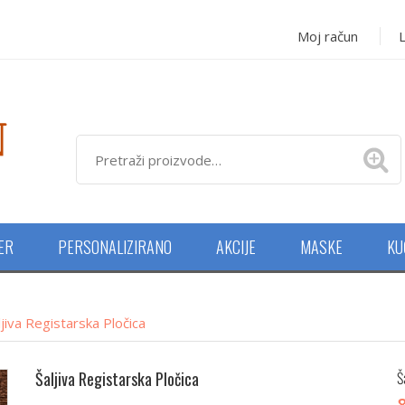
Moj račun
L
NER
PERSONALIZIRANO
AKCIJE
MASKE
KU
ljiva Registarska Pločica
Šaljiva Registarska Pločica
Š