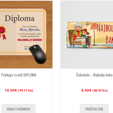
Podloga za miš DIPLOMA
Čokolada – Najbolja baka
10.50
€
6.50
€
(79.11 kn)
(48.97 kn)
DODAJ U KOŠARICU
PROČITAJ VIŠE