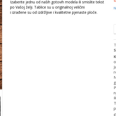
Izaberite jednu od naših gotovih modela ili smislite tekst
po Vašoj želji. Tablice su u originalnoj veličini
N
i izrađene su od izdržljive i kvalitetne pjenaste ploče.
T
K
o
J
r
N
g
P
n
R
T
p