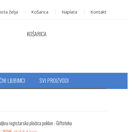
ista želja
Košarica
Naplata
Kontakt
KOŠARICA
ĆNI LJUBIMCI
SVI PROIZVODI
aljiva registarska pločica
poklon - Giftoteka
8.30
€