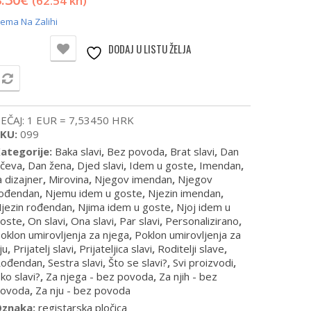
(62.54 kn)
ema Na Zalihi
DODAJ U LISTU ŽELJA
USPOREDI
EČAJ: 1 EUR = 7,53450 HRK
SKU:
099
ategorije:
Baka slavi
,
Bez povoda
,
Brat slavi
,
Dan
čeva
,
Dan žena
,
Djed slavi
,
Idem u goste
,
Imendan
,
a dizajner
,
Mirovina
,
Njegov imendan
,
Njegov
ođendan
,
Njemu idem u goste
,
Njezin imendan
,
jezin rođendan
,
Njima idem u goste
,
Njoj idem u
oste
,
On slavi
,
Ona slavi
,
Par slavi
,
Personalizirano
,
oklon umirovljenja za njega
,
Poklon umirovljenja za
ju
,
Prijatelj slavi
,
Prijateljica slavi
,
Roditelji slave
,
ođendan
,
Sestra slavi
,
Što se slavi?
,
Svi proizvodi
,
ko slavi?
,
Za njega - bez povoda
,
Za njih - bez
ovoda
,
Za nju - bez povoda
Oznaka:
registarska pločica