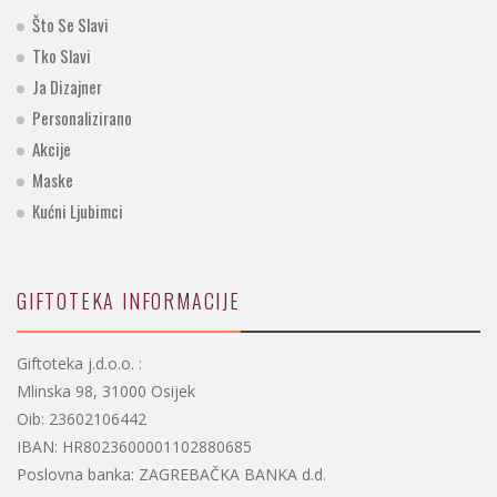
Što Se Slavi
Tko Slavi
Ja Dizajner
Personalizirano
Akcije
Maske
Kućni Ljubimci
GIFTOTEKA INFORMACIJE
Giftoteka j.d.o.o. :
Mlinska 98, 31000 Osijek
Oib: 23602106442
IBAN: HR8023600001102880685
Poslovna banka: ZAGREBAČKA BANKA d.d.