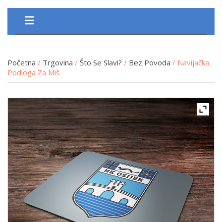
Početna
/
Trgovina
/
Što Se Slavi?
/
Bez Povoda
/ Navijačka
Podloga Za Miš