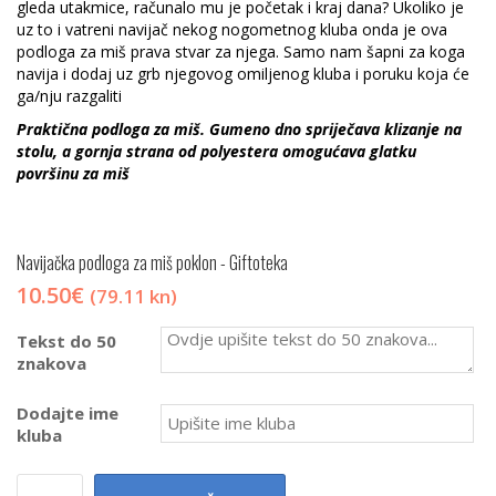
gleda utakmice, računalo mu je početak i kraj dana? Ukoliko je
uz to i vatreni navijač nekog nogometnog kluba onda je ova
podloga za miš prava stvar za njega. Samo nam šapni za koga
navija i dodaj uz grb njegovog omiljenog kluba i poruku koja će
ga/nju razgaliti
Praktična podloga za miš. Gumeno dno spriječava klizanje na
stolu, a gornja strana od polyestera omogućava glatku
površinu za miš
Navijačka podloga za miš
poklon - Giftoteka
10.50
€
(79.11 kn)
Tekst do 50
znakova
Dodajte ime
kluba
Navijačka