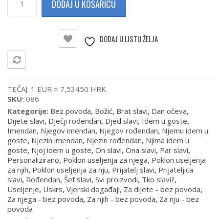
DODAJ U KOŠARICU
podloga
za
miš
količina
DODAJ U LISTU ŽELJA
USPOREDI
TEČAJ: 1 EUR = 7,53450 HRK
SKU:
086
Kategorije:
Bez povoda
,
Božić
,
Brat slavi
,
Dan očeva
,
Dijete slavi
,
Dječji rođendan
,
Djed slavi
,
Idem u goste
,
Imendan
,
Njegov imendan
,
Njegov rođendan
,
Njemu idem u
goste
,
Njezin imendan
,
Njezin rođendan
,
Njima idem u
goste
,
Njoj idem u goste
,
On slavi
,
Ona slavi
,
Par slavi
,
Personalizirano
,
Poklon useljenja za njega
,
Poklon useljenja
za njih
,
Poklon useljenja za nju
,
Prijatelj slavi
,
Prijateljica
slavi
,
Rođendan
,
Šef slavi
,
Svi proizvodi
,
Tko slavi?
,
Useljenje
,
Uskrs
,
Vjerski događaji
,
Za dijete - bez povoda
,
Za njega - bez povoda
,
Za njih - bez povoda
,
Za nju - bez
povoda